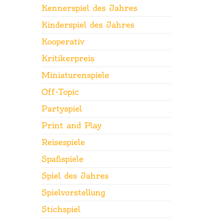
Kennerspiel des Jahres
Kinderspiel des Jahres
Kooperativ
Kritikerpreis
Miniaturenspiele
Off-Topic
Partyspiel
Print and Play
Reisespiele
Spaßspiele
Spiel des Jahres
Spielvorstellung
Stichspiel