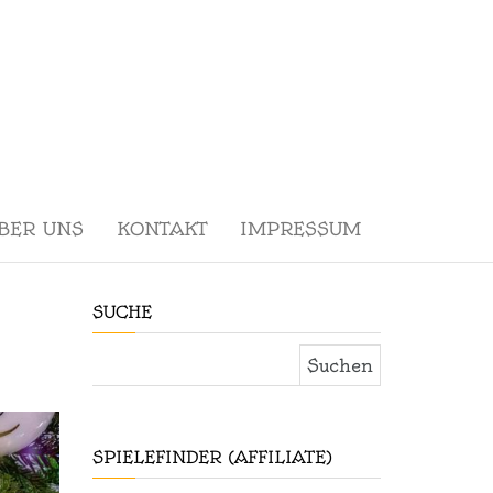
LOG
el- und Kartenspiele
BER UNS
KONTAKT
IMPRESSUM
SUCHE
Suchen nach:
SPIELEFINDER (AFFILIATE)