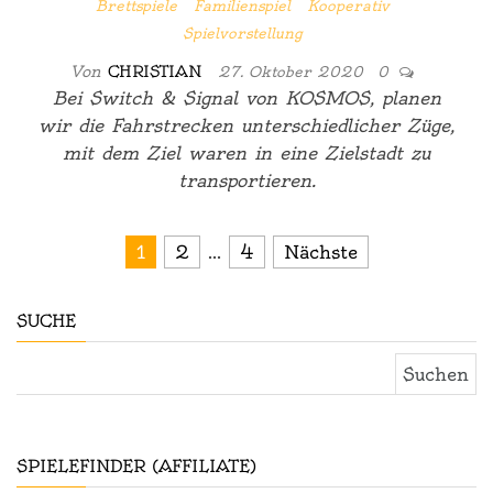
Brettspiele
Familienspiel
Kooperativ
Spielvorstellung
Von
CHRISTIAN
27. Oktober 2020
0
Bei Switch & Signal von KOSMOS, planen
wir die Fahrstrecken unterschiedlicher Züge,
mit dem Ziel waren in eine Zielstadt zu
transportieren.
Seitennummerierung der Be
1
2
…
4
Nächste
SUCHE
Suchen nach:
SPIELEFINDER (AFFILIATE)