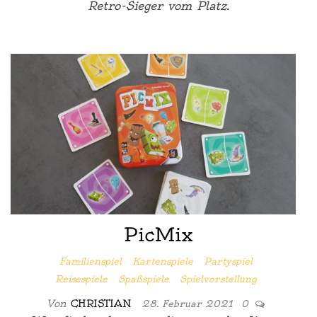
Retro-Sieger vom Platz.
PicMix
Familienspiel
Kartenspiele
Partyspiel
Reisespiele
Spaßspiele
Spielvorstellung
Von
CHRISTIAN
28. Februar 2021
0