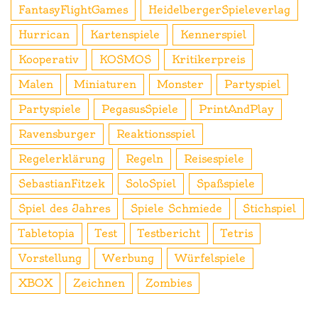
FantasyFlightGames
HeidelbergerSpieleverlag
Hurrican
Kartenspiele
Kennerspiel
Kooperativ
KOSMOS
Kritikerpreis
Malen
Miniaturen
Monster
Partyspiel
Partyspiele
PegasusSpiele
PrintAndPlay
Ravensburger
Reaktionsspiel
Regelerklärung
Regeln
Reisespiele
SebastianFitzek
SoloSpiel
Spaßspiele
Spiel des Jahres
Spiele Schmiede
Stichspiel
Tabletopia
Test
Testbericht
Tetris
Vorstellung
Werbung
Würfelspiele
XBOX
Zeichnen
Zombies