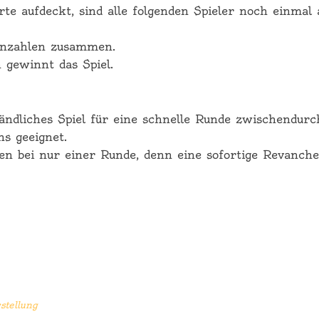
arte aufdeckt, sind alle folgenden Spieler noch einmal
tenzahlen zusammen.
 gewinnt das Spiel.
ständliches Spiel für eine schnelle Runde zwischendurc
ns geeignet.
ten bei nur einer Runde, denn eine sofortige Revanche
stellung