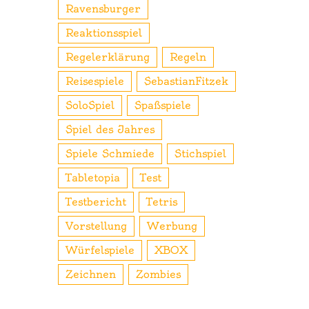
Ravensburger
Reaktionsspiel
Regelerklärung
Regeln
Reisespiele
SebastianFitzek
SoloSpiel
Spaßspiele
Spiel des Jahres
Spiele Schmiede
Stichspiel
Tabletopia
Test
Testbericht
Tetris
Vorstellung
Werbung
Würfelspiele
XBOX
Zeichnen
Zombies