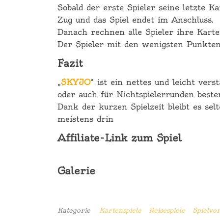
Sobald der erste Spieler seine letzte K
Zug und das Spiel endet im Anschluss.
Danach rechnen alle Spieler ihre Kar
Der Spieler mit den wenigsten Punkten
Fazit
„
SKYJO
“ ist ein nettes und leicht ver
oder auch für Nichtspielerrunden beste
Dank der kurzen Spielzeit bleibt es sel
meistens drin
Affiliate-Link zum Spiel
Galerie
Kategorie
Kartenspiele
Reisespiele
Spielvor