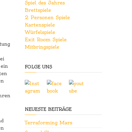
Spiel des Jahres
Brettspiele
2 Personen Spiele
Kartenspiele
Würfelspiele
Exit Room Spiele
tung
Mitbringspiele
ei
 ein
FOLGE UNS
ten
en
hren
NEUESTE BEITRÄGE
nd
Terraforming Mars
en