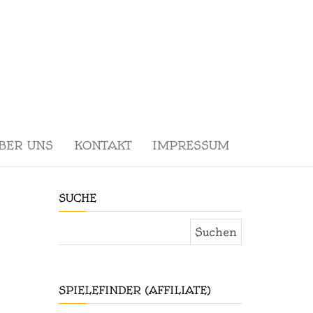
LOG
el- und Kartenspiele
BER UNS
KONTAKT
IMPRESSUM
SUCHE
Suchen nach:
SPIELEFINDER (AFFILIATE)