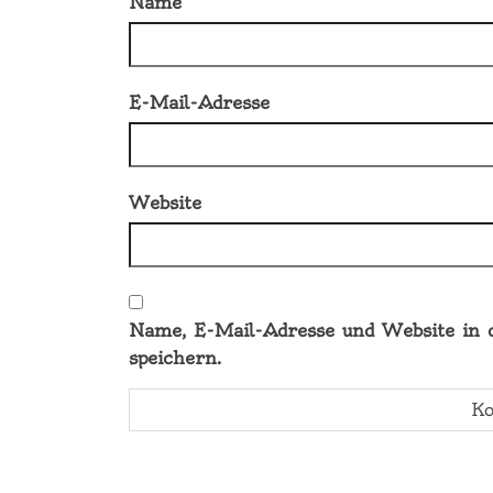
Name
E-Mail-Adresse
Website
Name, E-Mail-Adresse und Website in
speichern.